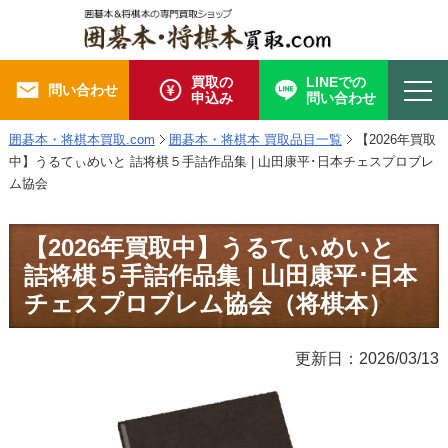
買取の
LINEでの
問い合わせ
申込み
問い合わせ
囲碁本・将棋本買取.com
囲碁本・将棋本 買取品目一覧
【2026年買取
中】うるてぃめいと 詰将棋５手詰作品集 | 山田康平･日本チェスプロブレ
ム協会
【2026年買取中】うるてぃめいと
詰将棋５手詰作品集 | 山田康平･日本
チェスプロブレム協会（将棋本）
更新日：2026/03/13