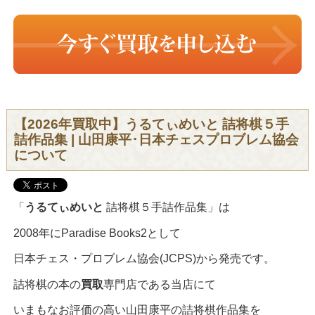
【2026年買取中】うるてぃめいと 詰将棋５手
詰作品集 | 山田康平･日本チェスプロブレム協会
について
「
うるてぃめいと
詰将棋５手詰作品集」は
2008年にParadise Books2として
日本チェス・プロブレム協会(JCPS)から発売です。
詰将棋の本の
買取
専門店である当店にて
いまもなお評価の高い山田康平の詰将棋作品集を