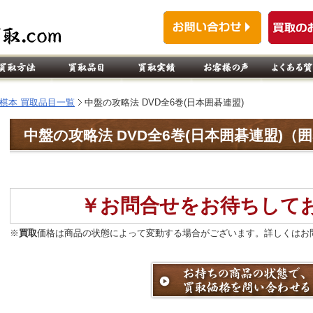
棋本 買取品目一覧
中盤の攻略法 DVD全6巻(日本囲碁連盟)
中盤の攻略法 DVD全6巻(日本囲碁連盟)（囲
￥お問合せをお待ちして
※
買取
価格は商品の状態によって変動する場合がございます。詳しくはお