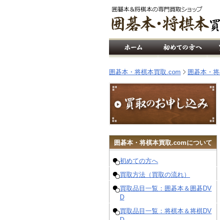
囲碁本・将棋本買取.com
囲碁本・将
囲碁
本・
将棋
本買取.comについて
初めての方へ
買取方法（買取の流れ）
買取品目一覧：囲碁本＆囲碁DV
D
買取品目一覧：将棋本＆将棋DV
D