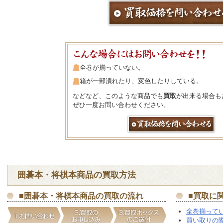
全巻が揃っていない。
箱が一部潰れたり、変色したりしている。
などなど、このような商品でも
買取
が出来る場合も
ぜひ一度お問い合わせください。
囲碁
本・
将棋
本商品の
買取
方法
■
囲碁
本・
将棋
本商品の
買取
の流れ
■
買取
に
全巻揃って
買い取りの