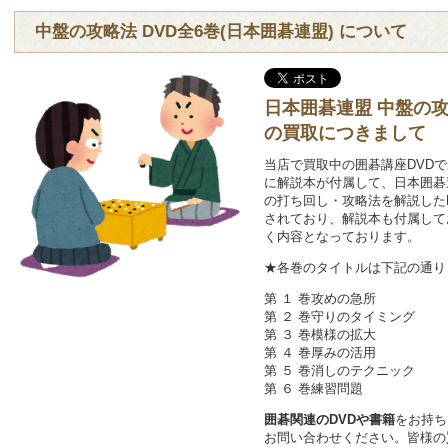
中盤の攻略法 DVD全6巻(日本囲碁連盟) について
日本囲碁連盟 中盤の攻略
の買取につきまして
当店で買取中の囲碁講座DVDで
に解説本が付属して、日本囲碁
の打ち回し・攻略法を解説した
されており、解説本も付属して
く内容となっております。
★各巻のタイトルは下記の通り
第 １ 巻攻めの急所
第 ２ 巻守りのタイミング
第 ３ 巻模様の拡大
第 ４ 巻厚みの活用
第 ５ 巻消しのテクニック
第 ６ 巻練習問題
囲碁関連のDVDや書籍
をお持ち
お問い合わせください。皆様の