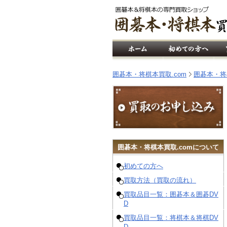
囲碁本・将棋本買取.com
囲碁本・将
囲碁
本・
将棋
本買取.comについて
初めての方へ
買取方法（買取の流れ）
買取品目一覧：囲碁本＆囲碁DV
D
買取品目一覧：将棋本＆将棋DV
D