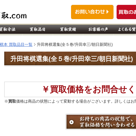
棋本 買取品目一覧
升田将棋選集(全５巻/升田幸三/朝日新聞社)
升田将棋選集(全５巻/升田幸三/朝日新聞社
￥買取価格をお問合せく
※
買取
価格は商品の状態によって変動する場合がございます。詳しくはお