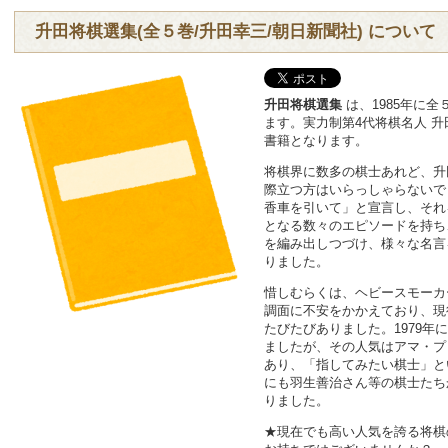
升田将棋選集(全５巻/升田幸三/朝日新聞社) について
升田将棋選集
は、1985年に
ます。実力制第4代将棋名人 
書籍となります。
将棋界に数多の棋士あれど、升
際立つ方はいらっしゃらないで
香車を引いて」と宣言し、それ
となる数々のエピソードを持ち
を編み出しつづけ、様々な名言
りました。
惜しむらくは、ヘビースモーカ
調面に不安をかかえており、現
たびたびありました。1979年
ましたが、その人気はアマ・プ
あり、「指してみたい棋士」と
にも羽生善治さん等の棋士たち
りました。
★現在でも高い人気を誇る将棋