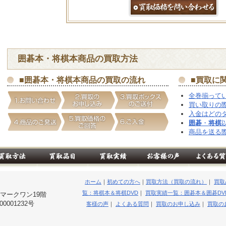
囲碁
本・
将棋
本商品の
買取
方法
■
囲碁
本・
将棋
本商品の
買取
の流れ
■
買取
に
全巻揃って
買い取りの
入金はどの
囲碁
・
将棋
商品を送る
ホーム
｜
初めての方へ
｜
買取方法（買取の流れ）
｜
買取
覧：将棋本＆将棋DVD
｜
買取実績一覧：囲碁本＆囲碁DV
台マークワン19階
001232号
客様の声
｜
よくある質問
｜
買取のお申し込み
｜
買取の