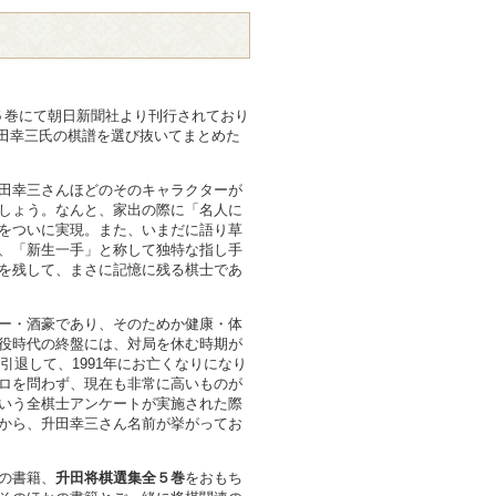
全５巻にて朝日新聞社より刊行されており
升田幸三氏の棋譜を選び抜いてまとめた
田幸三さんほどのそのキャラクターが
しょう。なんと、家出の際に「名人に
をついに実現。また、いまだに語り草
、「新生一手」と称して独特な指し手
を残して、まさに記憶に残る棋士であ
ー・酒豪であり、そのためか健康・体
役時代の終盤には、対局を休む時期が
に引退して、1991年にお亡くなりになり
ロを問わず、現在も非常に高いものが
いう全棋士アンケートが実施された際
から、升田幸三さん名前が挙がってお
の書籍、
升田将棋選集全５巻
をおもち