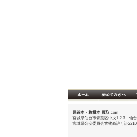
囲碁
本・
将棋
本
買取
.com
宮城県仙台市青葉区中央1-2-3 仙
宮城県公安委員会古物商許可証221000