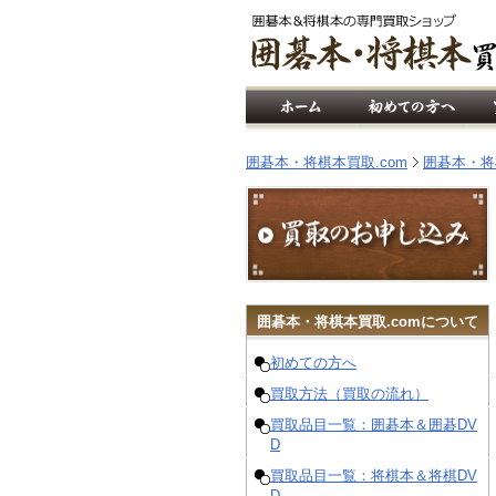
囲碁本・将棋本買取.com
囲碁本・将
囲碁
本・
将棋
本買取.comについて
初めての方へ
買取方法（買取の流れ）
買取品目一覧：囲碁本＆囲碁DV
D
買取品目一覧：将棋本＆将棋DV
D