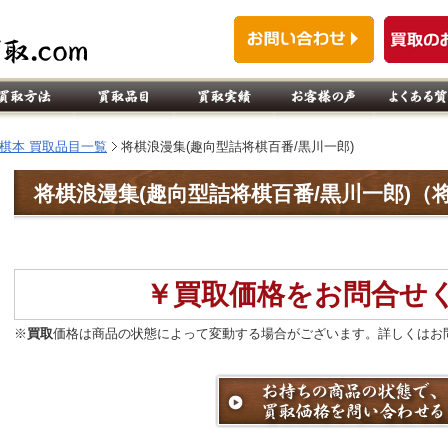
棋本 買取品目一覧
将棋浪漫集(趣向型詰将棋百番/黒川一郎)
将棋浪漫集(趣向型詰将棋百番/黒川一郎)（
￥買取価格をお問合せ
※
買取
価格は商品の状態によって変動する場合がございます。詳しくはお