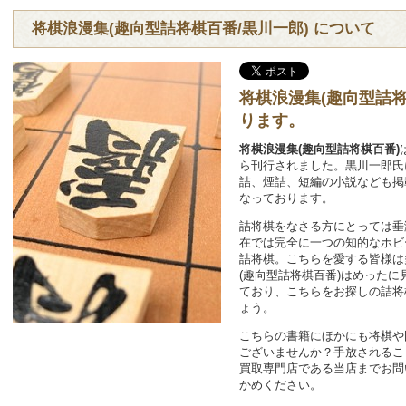
将棋浪漫集(趣向型詰将棋百番/黒川一郎) について
将棋浪漫集(趣向型詰
ります。
将棋浪漫集(趣向型詰将棋百番)
ら刊行されました。黒川一郎氏
詰、煙詰、短編の小説なども掲
なっております。
詰将棋をなさる方にとっては垂
在では完全に一つの知的なホビ
詰将棋。こちらを愛する皆様は
(趣向型詰将棋百番)はめった
ており、こちらをお探しの詰将
ょう。
こちらの書籍にほかにも将棋や
ございませんか？手放されるこ
買取専門店である当店までお問
かめください。