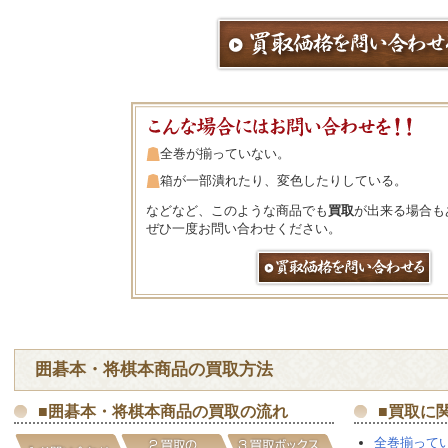
全巻が揃っていない。
箱が一部潰れたり、変色したりしている。
などなど、このような商品でも
買取
が出来る場合も
ぜひ一度お問い合わせください。
囲碁
本・
将棋
本商品の
買取
方法
■
囲碁
本・
将棋
本商品の
買取
の流れ
■
買取
に
全巻揃って