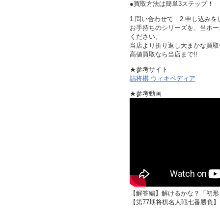
●買取方法は簡単3ステップ！
1.問い合わせて 2.申し込みを
お手持ちのシリーズを、当ホー
ください。
当店より折り返し大まかな買取
高値買取なら当店まで!!
★参考サイト
詰将棋 ウィキペディア
★参考動画
【解答編】解けるかな？「初形
【第77期将棋名人戦七番勝負】