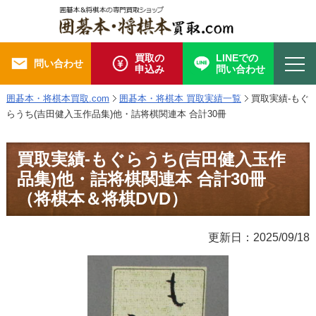
買取の
LINEでの
問い合わせ
申込み
問い合わせ
囲碁本・将棋本買取.com
囲碁本・将棋本 買取実績一覧
買取実績-もぐ
らうち(吉田健入玉作品集)他・詰将棋関連本 合計30冊
買取実績-もぐらうち(吉田健入玉作
品集)他・詰将棋関連本 合計30冊
（将棋本＆将棋DVD）
更新日：2025/09/18