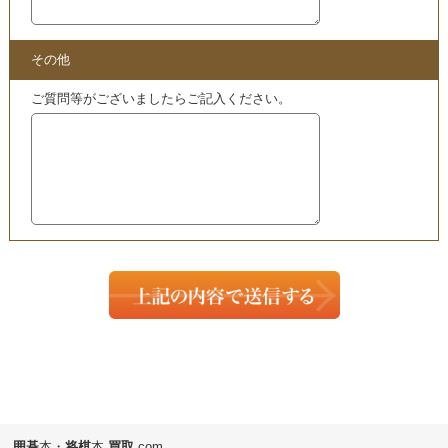
囲碁
本・
将棋
本
買取
.com