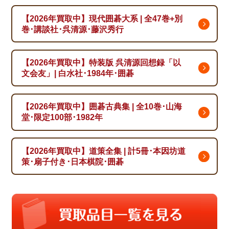
【2026年買取中】現代囲碁大系 | 全47巻+別
巻･講談社･呉清源･藤沢秀行
【2026年買取中】特装版 呉清源回想録「以
文会友」| 白水社･1984年･囲碁
【2026年買取中】囲碁古典集 | 全10巻･山海
堂･限定100部･1982年
【2026年買取中】道策全集 | 計5冊･本因坊道
策･扇子付き･日本棋院･囲碁