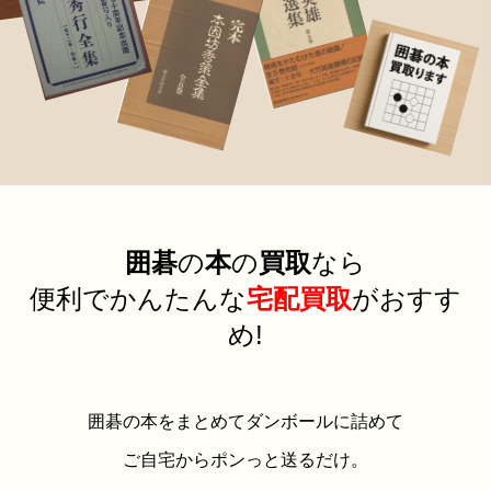
囲碁
の
本
の
買取
なら
便利でかんたんな
宅配買取
がおすす
め!
囲碁の本をまとめてダンボールに詰めて
ご自宅からポンっと送るだけ。