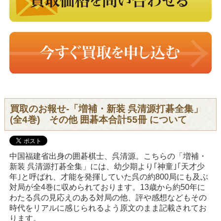
買取のお報せ-「増補・新装 呉清源打碁全集」
(全4巻) その他 囲碁本合計55冊 について
中国福建省出身の囲碁棋士、呉清源。こちらの「増補・
新装 呉清源打碁全集」には、幼少期より｢神童｣｢天才少
年｣と呼ばれ、才能を発揮していた呉の約800局にも及ぶ
対局が全4巻に収められております。13歳から約50年に
わたる呉の見応えのある対局の他、評や感想などもその
時代をリアルに感じられるよう原文のまま記載されてお
ります。