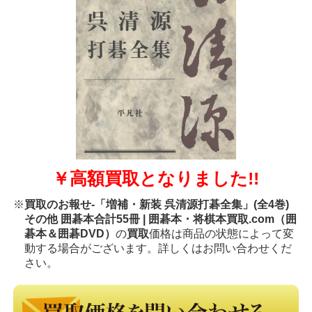
￥高額買取となりました!!
※
買取のお報せ-「増補・新装 呉清源打碁全集」(全4巻)
その他 囲碁本合計55冊 | 囲碁本・将棋本買取.com（囲
碁本＆囲碁DVD）
の
買取
価格は商品の状態によって変
動する場合がございます。詳しくはお問い合わせくだ
さい。