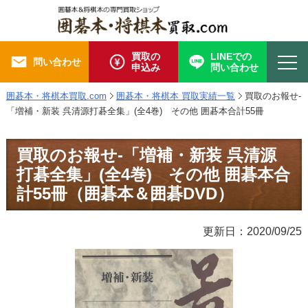
買取の
LINEでの
問い合わせ
申込み
問い合わせ
囲碁本・将棋本買取.com
囲碁本・将棋本 買取実績一覧
買取のお報せ-
「増補・新装 呉清源打碁全集」(全4巻) その他 囲碁本合計55冊
買取のお報せ-「増補・新装 呉清源
打碁全集」(全4巻) その他 囲碁本合
計55冊（囲碁本＆囲碁DVD）
更新日：2020/09/25