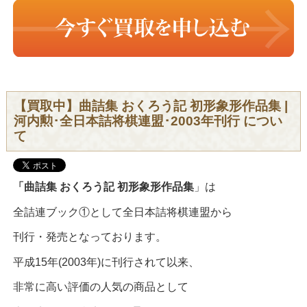
【買取中】曲詰集 おくろう記 初形象形作品集 |
河内勲･全日本詰将棋連盟･2003年刊行 につい
て
「曲詰集 おくろう記 初形象形作品集
」は
全詰連ブック①として全日本詰将棋連盟から
刊行・発売となっております。
平成15年(2003年)に刊行されて以来、
非常に高い評価の人気の商品として