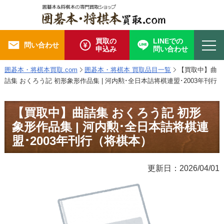
買取の
LINEでの
問い合わせ
申込み
問い合わせ
囲碁本・将棋本買取.com
囲碁本・将棋本 買取品目一覧
【買取中】曲
詰集 おくろう記 初形象形作品集 | 河内勲･全日本詰将棋連盟･2003年刊行
【買取中】曲詰集 おくろう記 初形
象形作品集 | 河内勲･全日本詰将棋連
盟･2003年刊行（将棋本）
更新日：2026/04/01