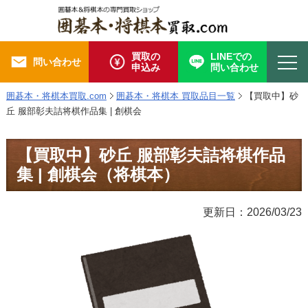
買取の
LINEでの
問い合わせ
申込み
問い合わせ
囲碁本・将棋本買取.com
囲碁本・将棋本 買取品目一覧
【買取中】砂
丘 服部彰夫詰将棋作品集 | 創棋会
【買取中】砂丘 服部彰夫詰将棋作品
集 | 創棋会（将棋本）
更新日：2026/03/23