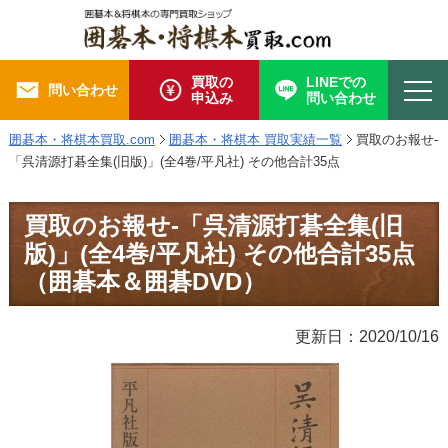
買取の
LINEでの
問い合わせ
申込み
問い合わせ
囲碁本・将棋本買取.com
囲碁本・将棋本 買取実績一覧
買取のお報せ-
「呉清源打碁全集(旧版)」(全4巻/平凡社) その他合計35点
買取のお報せ-「呉清源打碁全集(旧
版)」(全4巻/平凡社) その他合計35点
（囲碁本＆囲碁DVD）
更新日：2020/10/16