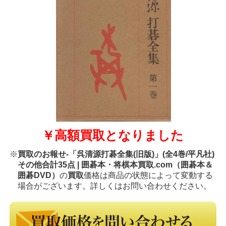
￥高額買取となりました
※
買取のお報せ-「呉清源打碁全集(旧版)」(全4巻/平凡社)
その他合計35点 | 囲碁本・将棋本買取.com（囲碁本＆
囲碁DVD）
の
買取
価格は商品の状態によって変動する
場合がございます。詳しくはお問い合わせください。