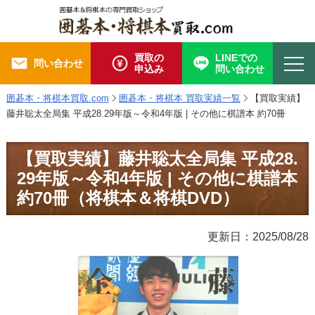
買取の
LINEでの
問い合わせ
申込み
問い合わせ
囲碁本・将棋本買取.com
囲碁本・将棋本 買取実績一覧
【買取実績】
藤井聡太全局集 平成28.29年版～令和4年版 | その他に棋譜本 約70冊
【買取実績】藤井聡太全局集 平成28.
29年版～令和4年版 | その他に棋譜本
約70冊（将棋本＆将棋DVD）
更新日：2025/08/28