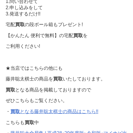
1.問い合わせて
2.申し込みをして
3.発送するだけ!!
宅配
買取
の段ボール箱もプレゼント!
【かんたん 便利で無料】の宅配
買取
を
ご利用ください!
★当店ではこちらの他にも
藤井聡太棋士の商品を
買取
いたしております。
買取
となる商品を掲載しておりますので
ぜひこちらもご覧ください。
・
買取
となる藤井聡太棋士の商品はこちら!!
こちらも
買取
中