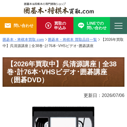
買取の
LINEでの
問い合わせ
申込み
問い合わせ
囲碁本・将棋本買取.com
囲碁本・将棋本 買取品目一覧
【2026年買取
中】呉清源講座 | 全38巻･計76本･VHSビデオ･囲碁講座
【2026年買取中】呉清源講座 | 全38
巻･計76本･VHSビデオ･囲碁講座
（囲碁DVD）
更新日：2026/07/06