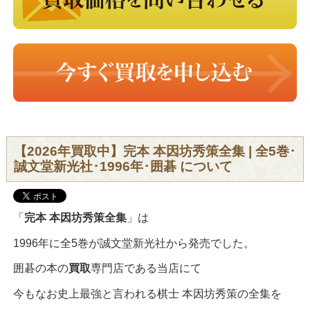
【2026年買取中】完本 本因坊秀策全集 | 全5巻･
誠文堂新光社･1996年･囲碁 について
「
完本 本因坊秀策全集
」は
1996年に全5巻が誠文堂新光社から発売でした。
囲碁の本の
買取
専門店である当店にて
今もなお史上最強と言われる棋士 本因坊秀策の全集を