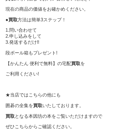
現在の商品の価値をお確かめください。
●
買取
方法は簡単3ステップ！
1.問い合わせて
2.申し込みをして
3.発送するだけ!!
段ボール箱もプレゼント!
【かんたん 便利で無料】の宅配
買取
を
ご利用ください!
★当店ではこちらの他にも
囲碁の全集を
買取
いたしております。
買取
となる本因坊の本をご覧いただけますので
ぜひこちらからご確認ください。