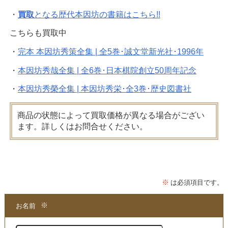
・
買取
となる歴代本因坊の書籍はこちら!!
こちらも買取中
・
完本 本因坊秀策全集 | 全5巻･誠文堂新光社･1996年
・
本因坊秀哉全集 | 全6巻･日本棋院創立50周年記念
・
本因坊秀榮全集 | 本因坊秀栄･全3巻･歴史図書社
商品の状態によって買取価格が異なる場合がござい
ます。詳しくはお問合せください。