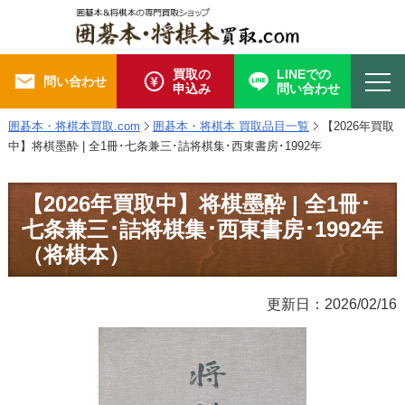
買取の
LINEでの
問い合わせ
申込み
問い合わせ
囲碁本・将棋本買取.com
囲碁本・将棋本 買取品目一覧
【2026年買取
中】将棋墨酔 | 全1冊･七条兼三･詰将棋集･西東書房･1992年
【2026年買取中】将棋墨酔 | 全1冊･
七条兼三･詰将棋集･西東書房･1992年
（将棋本）
更新日：2026/02/16