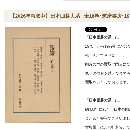
【2026年買取中】日本囲碁大系 | 全18巻･筑摩書房･19
「
日本囲碁大系
」は
1975年から1979年にか
発売されておりました。
囲碁の本の
買取
専門店に
30年の歳月を越えて今で
買取
をいたしております
「
日本囲碁大系
」は、
約400年にわたる日本の
まとめた書籍でごさいま
古典棋士による打碁集と