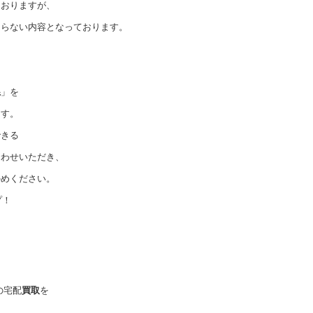
ておりますが、
まらない内容となっております。
系
」を
ます。
できる
合わせいただき、
かめください。
プ！
の宅配
買取
を