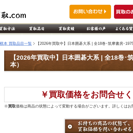
棋本 買取品目一覧
【2026年買取中】日本囲碁大系 | 全18巻･筑摩書房･197
【2026年買取中】日本囲碁大系 | 全18巻･
本）
￥買取価格をお問合せく
※
買取
価格は商品の状態によって変動する場合がございます。詳しくはお