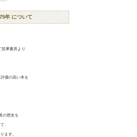
75年 について
けて筑摩書房より
て
も評価の高い本を
。
囲碁の歴史を
して、
なります。