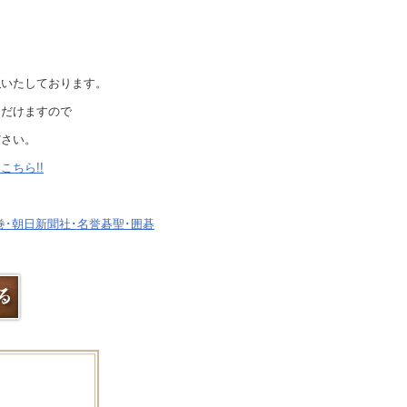
も
取
いたしております。
ただけますので
ださい。
こちら!!
5巻･朝日新聞社･名誉碁聖･囲碁