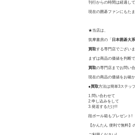
刊行からの時間は経過し
現在の囲碁ファンにもた
★当店は、
筑摩書房の「
日本囲碁大
買取
する専門店でござい
まずは商品の価値を判断
買取
の専門店までお問い
現在の商品の価値をお確
●
買取
方法は簡単3ステッ
1.問い合わせて
2.申し込みをして
3.発送するだけ!!
段ボール箱もプレゼント!
【かんたん 便利で無料】
ご利用ください!