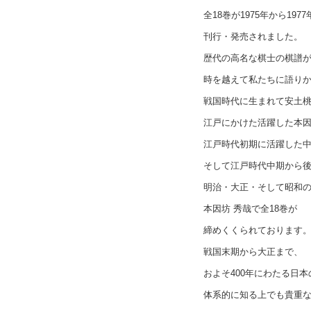
全18巻が1975年から197
刊行・発売されました。
歴代の高名な棋士の棋譜
時を越えて私たちに語り
戦国時代に生まれて安土
江戸にかけた活躍した本因
江戸時代初期に活躍した中
そして江戸時代中期から
明治・大正・そして昭和
本因坊 秀哉で全18巻が
締めくくられております
戦国末期から大正まで、
およそ400年にわたる日
体系的に知る上でも貴重