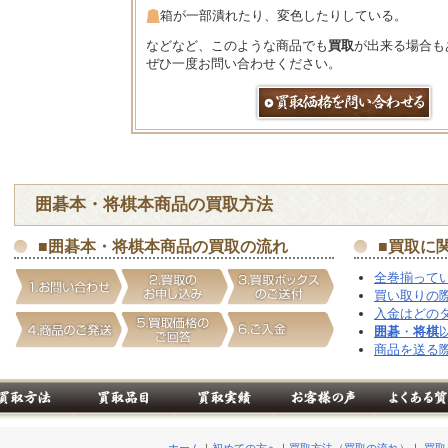
箱が一部潰れたり、変色したりしている。
などなど、このような商品でも
買取
が出来る場合も
ぜひ一度お問い合わせください。
囲碁
本・
将棋
本商品の
買取
方法
■
囲碁
本・
将棋
本商品の
買取
の流れ
■
買取
に
全巻揃って
買い取りの
入金はどの
囲碁
・
将棋
商品を送る