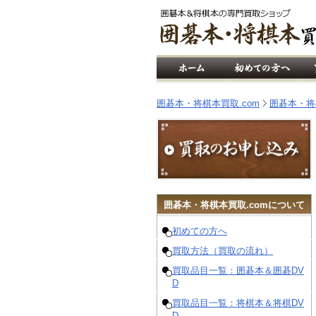
囲碁本・将棋本買取.com
囲碁本・将
囲碁
本・
将棋
本買取.comについて
初めての方へ
買取方法（買取の流れ）
買取品目一覧：囲碁本＆囲碁DV
D
買取品目一覧：将棋本＆将棋DV
D