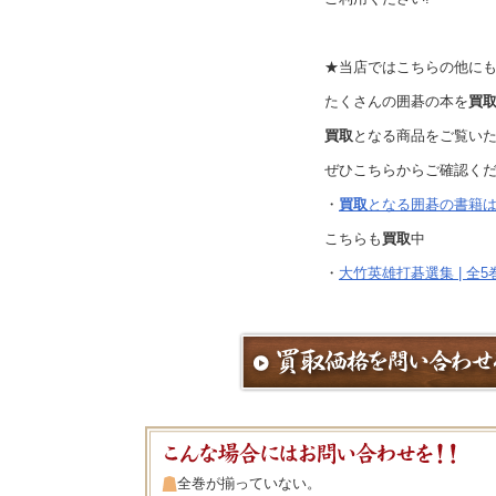
★当店ではこちらの他に
たくさんの囲碁の本を
買
買取
となる商品をご覧い
ぜひこちらからご確認く
・
買取
となる囲碁の書籍は
こちらも
買取
中
・
大竹英雄打碁選集 | 全
全巻が揃っていない。