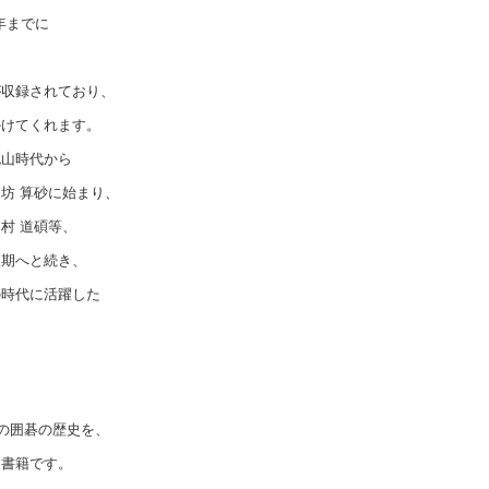
7年までに
が収録されており、
かけてくれます。
桃山時代から
坊 算砂に始まり、
村 道碩等、
後期へと続き、
の時代に活躍した
。
本の囲碁の歴史を、
な書籍です。